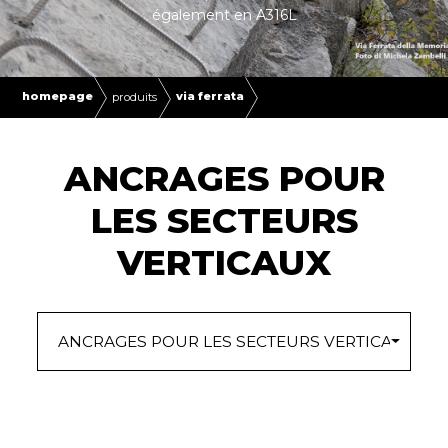
également en A316L
homepage
via ferrata
produits
ANCRAGES POUR
LES SECTEURS
VERTICAUX