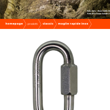
homepage
classic
maglie rapide inox
prodotti