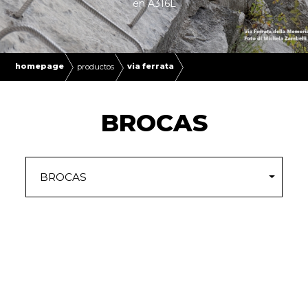
en A316L
homepage
via ferrata
productos
BROCAS