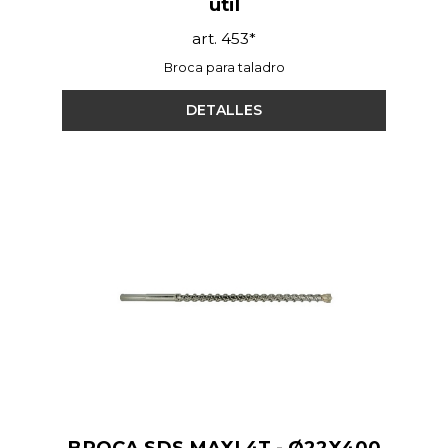
útil
art. 453*
Broca para taladro
DETALLES
BROCA SDS MAXI 4T - Ø22X400